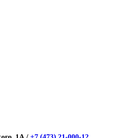
кого, 1А
/
+7 (473) 21-000-12