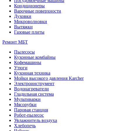
Посудомоечные машины
Кондиционеры
Варочные поверхности
Духовки
Микроволновки
Вытяжки
Газовые плиты
Ремонт МБТ
Пылесосы
Кухонные комбайны
Кофемашины
Утюги
Кухонная техника
Мойки высокого давления Karcher
Электроинструмент
Водонагреватели
Гладильная система
Мультиварки
Мясорубки
Паровая станция
Робот-пылесос
Увлажнитель воздуха
Хлебопечь
Чайник