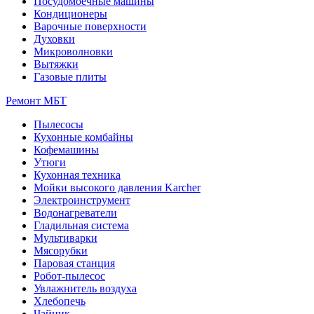
Посудомоечные машины
Кондиционеры
Варочные поверхности
Духовки
Микроволновки
Вытяжки
Газовые плиты
Ремонт МБТ
Пылесосы
Кухонные комбайны
Кофемашины
Утюги
Кухонная техника
Мойки высокого давления Karcher
Электроинструмент
Водонагреватели
Гладильная система
Мультиварки
Мясорубки
Паровая станция
Робот-пылесос
Увлажнитель воздуха
Хлебопечь
Чайник