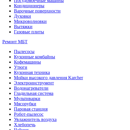
Посудомоечные машины
Кондиционеры
Варочные поверхности
Духовки
Микроволновки
Вытяжки
Газовые плиты
Ремонт МБТ
Пылесосы
Кухонные комбайны
Кофемашины
Утюги
Кухонная техника
Мойки высокого давления Karcher
Электроинструмент
Водонагреватели
Гладильная система
Мультиварки
Мясорубки
Паровая станция
Робот-пылесос
Увлажнитель воздуха
Хлебопечь
Чайник